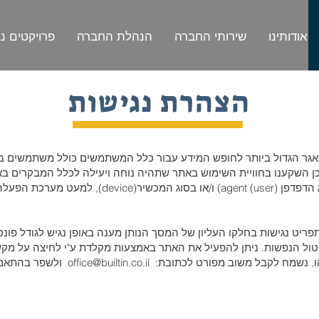
אודותינו
שירותי החברה
הנהלת החברה
פרויקטים נ
הצהרת נגישות
גר הגדול ביותר לחופש המידע עבור כלל המשתמשים כולל משתמשים בעלי
ן השקענו בחוויית השימוש באתר שתהיה נוחה ויעילה לכלל המבקרים ב
ריט נגישות בחלקו העליון של המסך הנותן מענה באופן נגיש לגודל פונט
הנפשות. ניתן להפעיל את האתר באמצעות מקלדת ע"י לחיצה על מקש Tab בצד שמאל של המקלד
ו, נשמח לקבל משוב מפורט לכתובת:
office@builtin.co.il
ולשפר בהתאם א