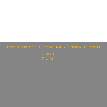
כל הזכויות שמורות ל Built In הנדסה וניהול פרויקטים בע"מ
הצהרת
נגישות