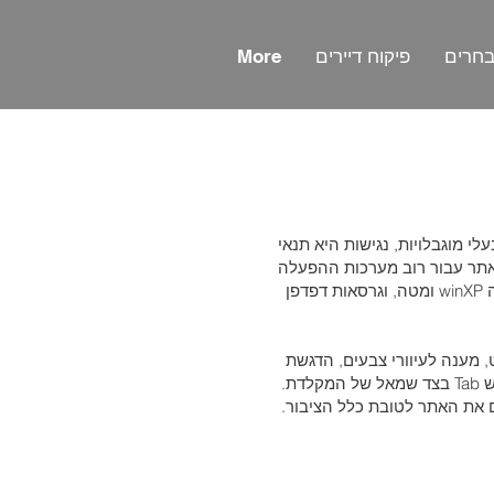
בחרים
פיקוח דיירים
More
 מוגבלויות, נגישות היא תנאי
אתר עבור רוב מערכות ההפעלה
(operating system) ו/או בסוג הדפדפן (user) agent) ו/או בסוג המכשיר(device), למעט מערכת הפעלה winXP ומטה, וגרסאות דפדפן
, מענה לעיוורי צבעים, הדגשת
ת.
ת האתר לטובת כלל הציבור.